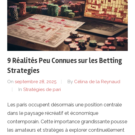
p
a
r
i
9 Réalités Peu Connues sur les Betting
Strategies
On
septembre 28, 2025
By
Célina de la Reynaud
In
Stratégies de pari
Les paris occupent désormais une position centrale
dans le paysage récréatif et économique
contemporain. Cette importance grandissante pousse
les amateurs et stratèges à explorer continuellement