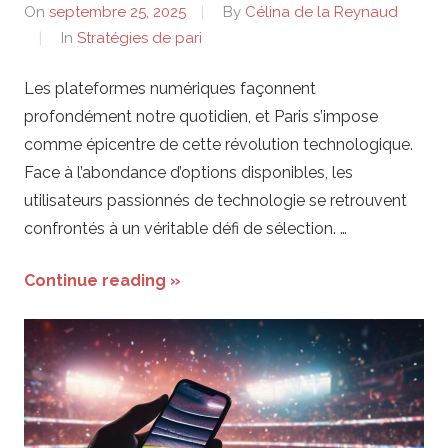
On
septembre 25, 2025
By
Célina de la Reynaud
In
Stratégies de pari
Les plateformes numériques façonnent
profondément notre quotidien, et Paris s’impose
comme épicentre de cette révolution technologique.
Face à l’abondance d’options disponibles, les
utilisateurs passionnés de technologie se retrouvent
confrontés à un véritable défi de sélection. …
Continue reading »