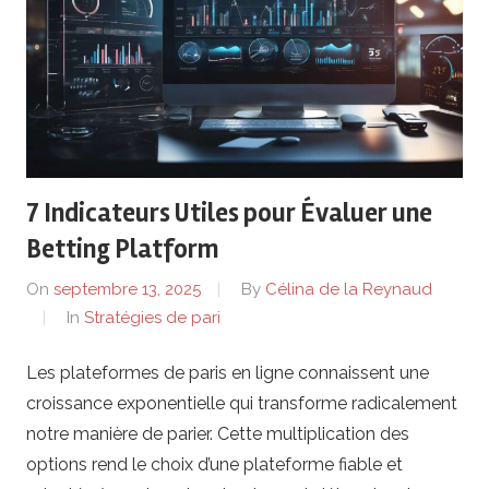
7 Indicateurs Utiles pour Évaluer une
Betting Platform
On
septembre 13, 2025
By
Célina de la Reynaud
In
Stratégies de pari
Les plateformes de paris en ligne connaissent une
croissance exponentielle qui transforme radicalement
notre manière de parier. Cette multiplication des
options rend le choix d’une plateforme fiable et