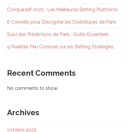
Comparatif 2025 : Les Meilleures Betting Platforms
6 Conseils pour Décrypter les Statistiques de Paris
Suivi des Prédictions de Paris : Outils Essentiels
9 Réalités Peu Connues sur les Betting Strategies
Recent Comments
No comments to show.
Archives
octobre 2025