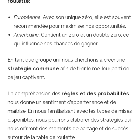
roulette
:
.
Européenne
: Avec son unique zéro, elle est souvent
recommandée pour maximiser nos opportunités.
c
Américaine
: Contient un zéro et un double zéro, ce
o
qui influence nos chances de gagner.
m
En tant que groupe uni, nous cherchons à créer une
stratégie commune
afin de tirer le meilleur parti de
–
ce jeu captivant.
S
La compréhension des
règles et des probabilités
nous donne un sentiment d’appartenance et de
t
maîtrise. En nous familiarisant avec les types de mises
disponibles, nous pourrons élaborer des stratégies qui
r
nous offriront des moments de partage et de succès
a
autour de la table de roulette.