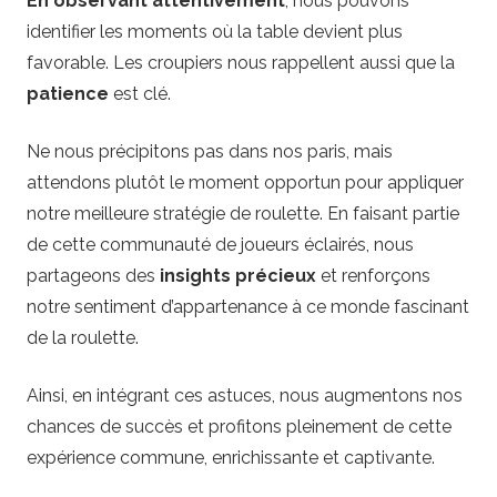
En observant attentivement
, nous pouvons
identifier les moments où la table devient plus
favorable. Les croupiers nous rappellent aussi que la
patience
est clé.
Ne nous précipitons pas dans nos paris, mais
attendons plutôt le moment opportun pour appliquer
notre meilleure stratégie de roulette. En faisant partie
de cette communauté de joueurs éclairés, nous
partageons des
insights précieux
et renforçons
notre sentiment d’appartenance à ce monde fascinant
de la roulette.
Ainsi, en intégrant ces astuces, nous augmentons nos
chances de succès et profitons pleinement de cette
expérience commune, enrichissante et captivante.