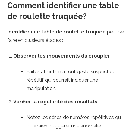
Comment identifier une table
de roulette truquée?
Identifier une table de roulette truquée
peut se
faire en plusieurs étapes :
Observer les mouvements du croupier
Faites attention à tout geste suspect ou
répétitif qui pourrait indiquer une
manipulation.
Vérifier la régularité des résultats
Notez les séries de numéros répétitives qui
pourraient suggérer une anomalie.