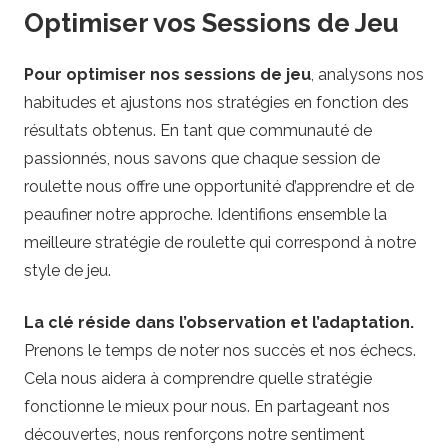
Optimiser vos Sessions de Jeu
Pour optimiser nos sessions de jeu
, analysons nos
habitudes et ajustons nos stratégies en fonction des
résultats obtenus. En tant que communauté de
passionnés, nous savons que chaque session de
roulette nous offre une opportunité d’apprendre et de
peaufiner notre approche. Identifions ensemble la
meilleure stratégie de roulette qui correspond à notre
style de jeu.
La clé réside dans l’observation et l’adaptation.
Prenons le temps de noter nos succès et nos échecs.
Cela nous aidera à comprendre quelle stratégie
fonctionne le mieux pour nous. En partageant nos
découvertes, nous renforçons notre sentiment