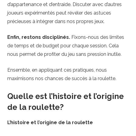
d’appartenance et d’entraide. Discuter avec d’autres
joueurs expérimentés peut révéler des astuces
précieuses à intégrer dans nos propres jeux.
Enfin, restons disciplinés.
Fixons-nous des limites
de temps et de budget pour chaque session. Cela
nous permet de profiter du jeu sans pression inutile.
Ensemble, en appliquant ces pratiques, nous
maximisons nos chances de succès à la roulette.
Quelle est l’histoire et l’origine
de la roulette?
L’histoire et l’origine de la roulette