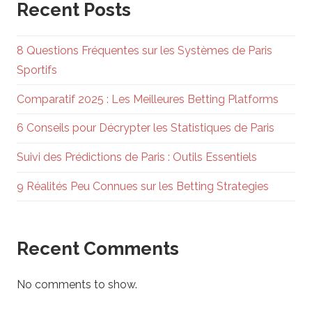
Recent Posts
8 Questions Fréquentes sur les Systèmes de Paris
Sportifs
Comparatif 2025 : Les Meilleures Betting Platforms
6 Conseils pour Décrypter les Statistiques de Paris
Suivi des Prédictions de Paris : Outils Essentiels
9 Réalités Peu Connues sur les Betting Strategies
Recent Comments
No comments to show.