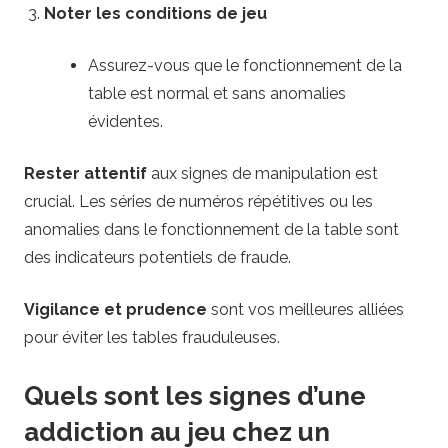
Noter les conditions de jeu
Assurez-vous que le fonctionnement de la
table est normal et sans anomalies
évidentes.
Rester attentif
aux signes de manipulation est
crucial. Les séries de numéros répétitives ou les
anomalies dans le fonctionnement de la table sont
des indicateurs potentiels de fraude.
Vigilance et prudence
sont vos meilleures alliées
pour éviter les tables frauduleuses.
Quels sont les signes d’une
addiction au jeu chez un