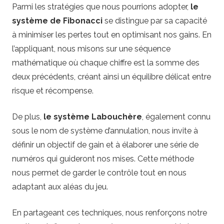
Parmi les stratégies que nous pourrions adopter,
le
système de Fibonacci
se distingue par sa capacité
à minimiser les pertes tout en optimisant nos gains. En
l’appliquant, nous misons sur une séquence
mathématique où chaque chiffre est la somme des
deux précédents, créant ainsi un équilibre délicat entre
risque et récompense.
De plus,
le système Labouchère
, également connu
sous le nom de système d’annulation, nous invite à
définir un objectif de gain et à élaborer une série de
numéros qui guideront nos mises. Cette méthode
nous permet de garder le contrôle tout en nous
adaptant aux aléas du jeu.
En partageant ces techniques, nous renforçons notre