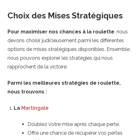
t
Choix des Mises Stratégiques
é
Pour maximiser nos chances à la roulette
, nous
devons choisir judicieusement parmi les différentes
g
options de mises stratégiques disponibles. Ensemble,
nous pouvons explorer les stratégies qui nous
i
rapprochent de la victoire.
e
Parmi les meilleures stratégies de roulette,
s
nous trouvons :
d
La
Martingale
e
Doublez votre mise après chaque perte.
Offre une chance de récupérer vos pertes