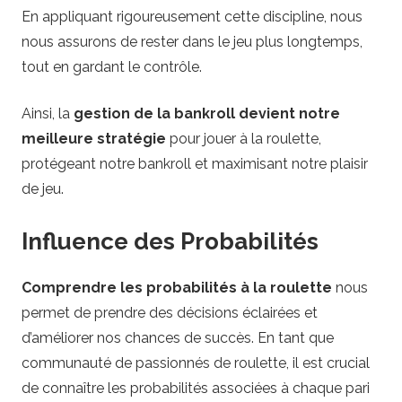
En appliquant rigoureusement cette discipline, nous
nous assurons de rester dans le jeu plus longtemps,
tout en gardant le contrôle.
Ainsi, la
gestion de la bankroll devient notre
meilleure stratégie
pour jouer à la roulette,
protégeant notre bankroll et maximisant notre plaisir
de jeu.
Influence des Probabilités
Comprendre les probabilités à la roulette
nous
permet de prendre des décisions éclairées et
d’améliorer nos chances de succès. En tant que
communauté de passionnés de roulette, il est crucial
de connaître les probabilités associées à chaque pari