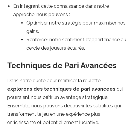
En intégrant cette connaissance dans notre
approche, nous pouvons :
Optimiser notre stratégie pour maximiser nos
gains.
Renforcer notre sentiment d’appartenance au
cercle des joueurs éclairés.
Techniques de Pari Avancées
Dans notre quête pour maîtriser la roulette,
explorons des techniques de pari avancées
qui
pourraient nous offrir un avantage stratégique.
Ensemble, nous pouvons découvrir les subtilités qui
transforment le jeu en une expérience plus
enrichissante et potentiellement lucrative.