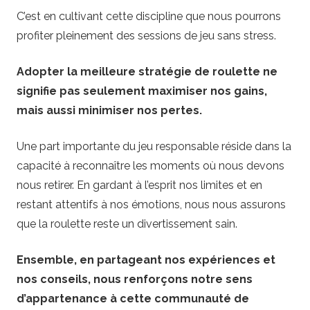
C’est en cultivant cette discipline que nous pourrons
profiter pleinement des sessions de jeu sans stress.
Adopter la meilleure stratégie de roulette ne
signifie pas seulement maximiser nos gains,
mais aussi minimiser nos pertes.
Une part importante du jeu responsable réside dans la
capacité à reconnaître les moments où nous devons
nous retirer. En gardant à l’esprit nos limites et en
restant attentifs à nos émotions, nous nous assurons
que la roulette reste un divertissement sain.
Ensemble, en partageant nos expériences et
nos conseils, nous renforçons notre sens
d’appartenance à cette communauté de